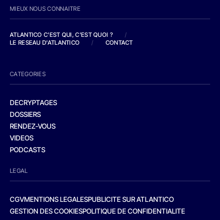
MIEUX NOUS CONNAITRE
ATLANTICO C'EST QUI, C'EST QUOI ?
/
LE RESEAU D'ATLANTICO
/
CONTACT
CATEGORIES
DECRYPTAGES
DOSSIERS
RENDEZ-VOUS
VIDEOS
PODCASTS
LEGAL
CGV
MENTIONS LEGALES
PUBLICITE SUR ATLANTICO
GESTION DES COOKIES
POLITIQUE DE CONFIDENTIALITE