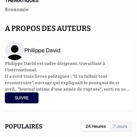
THEMATIQUES
Economie
A PROPOS DES AUTEURS
Philippe David
Philippe David est cadre dirigeant, travaillant à
l'international.
Il a écrit trois livres politiques : "
Il va falloir tout
reconstruire
", ouvrage qui expliquait le pourquoi du 21
avril,
"Journal intime d'une année de rupture"
, sorti en 2009
aux éditions de l'Ixcéa, qui retrace les deux premières
SUIVRE
années de présidence Sarkozy et "
De la rupture aux
impostures
", Editions du Banc d'Arguin (9 avril 2012).
POPULAIRES
24 Heures
7 Jours