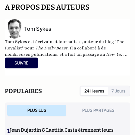
A PROPOS DES AUTEURS
Tom Sykes
Tom Sykes
est écrivain et journaliste, auteur du blog
"The
Royalist"
pour
The Daily Beast.
Il a collaboré à de
nombreuses publications, et a fait un passage au
New York
Post
comme reporter nighlife et éditorialiste people.
Il a
SUIVRE
écrit plusieurs livres, et a récemment aidé John Taylor de
Duran Duran à écrire son autobiographie chez Dutton. Tom
vit à Londres et en Irlande.
POPULAIRES
24 Heures
7 Jours
PLUS LUS
PLUS PARTAGES
1
Jean Dujardin & Laetitia Casta étrennent leurs