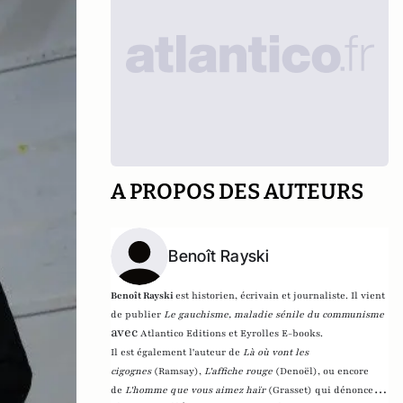
A PROPOS DES AUTEURS
Benoît Rayski
Benoît Rayski
est historien, écrivain et journaliste. Il vient
de publier
Le gauchisme, maladie sénile du communisme
avec
Atlantico Editions et Eyrolles E-books.
Il est également l'auteur de
Là où vont les
cigognes
(Ramsay),
L'affiche rouge
(Denoël), ou encore
de
L'homme que vous aimez haïr
(Grasset)
qui dénonce l'