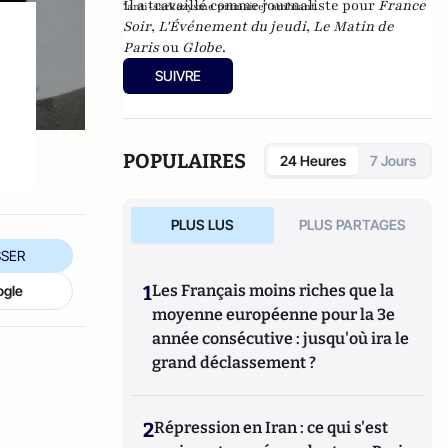
Il a travaillé comme journaliste pour
France
"anti-sarkozysme primaire" ambiant.
Soir
,
L'Événement du jeudi
,
Le Matin de
Paris
ou
Globe
.
SUIVRE
POPULAIRES
24 Heures
7 Jours
PLUS LUS
PLUS PARTAGES
SER
1
Les Français moins riches que la
ogle
moyenne européenne pour la 3e
année consécutive : jusqu'où ira le
grand déclassement ?
2
Répression en Iran : ce qui s'est