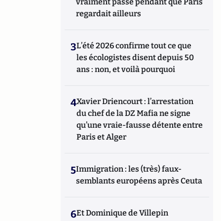
vraiment passé pendant que Paris
regardait ailleurs
3
L’été 2026 confirme tout ce que
les écologistes disent depuis 50
ans : non, et voilà pourquoi
4
Xavier Driencourt : l’arrestation
du chef de la DZ Mafia ne signe
qu’une vraie-fausse détente entre
Paris et Alger
5
Immigration : les (très) faux-
semblants européens après Ceuta
6
Et Dominique de Villepin