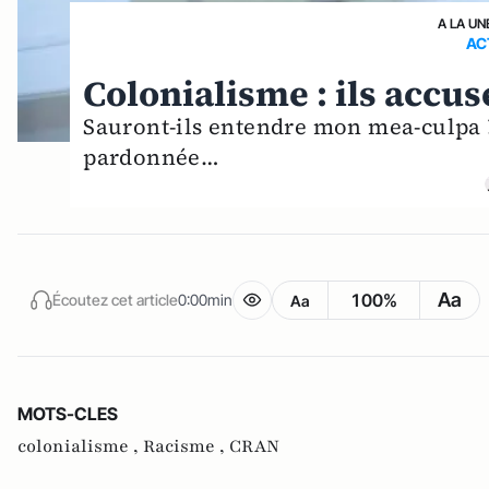
A LA UN
AC
Colonialisme : ils accus
Sauront-ils entendre mon mea-culpa ?
pardonnée…
Aa
100%
Écoutez cet article
0:00min
Aa
MOTS-CLES
colonialisme ,
Racisme ,
CRAN