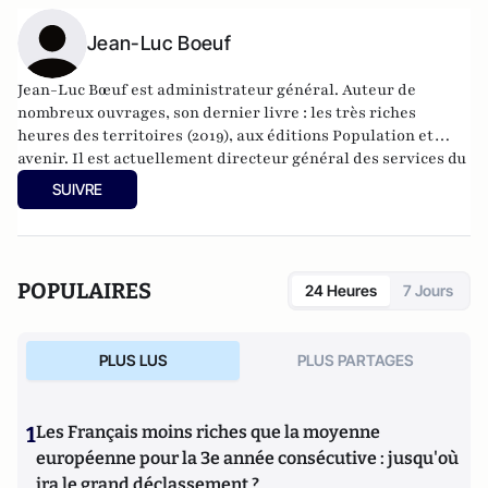
Jean-Luc Boeuf
Jean-Luc Bœuf est administrateur général. Auteur de
nombreux ouvrages, son dernier livre : les très riches
heures des territoires (2019), aux éditions Population et
avenir. Il est actuellement directeur général des services du
conseil départemental de la Drôme (26)
SUIVRE
POPULAIRES
24 Heures
7 Jours
PLUS LUS
PLUS PARTAGES
1
Les Français moins riches que la moyenne
européenne pour la 3e année consécutive : jusqu'où
ira le grand déclassement ?