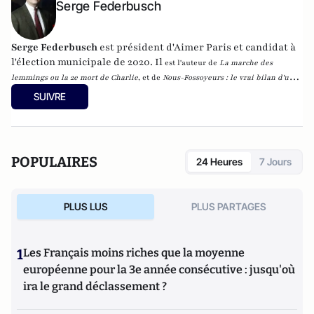
Serge Federbusch
Serge Federbusch
est président d'Aimer Paris et candidat à
l'élection municipale de 2020. Il
est l'auteur de
La marche des
lemmings ou la 2e mort de Charlie
, et de
Nous-Fossoyeurs : le vrai bilan d'un
fatal quinquennat
, chez Plon.
SUIVRE
POPULAIRES
24 Heures
7 Jours
PLUS LUS
PLUS PARTAGES
1
Les Français moins riches que la moyenne
européenne pour la 3e année consécutive : jusqu'où
ira le grand déclassement ?