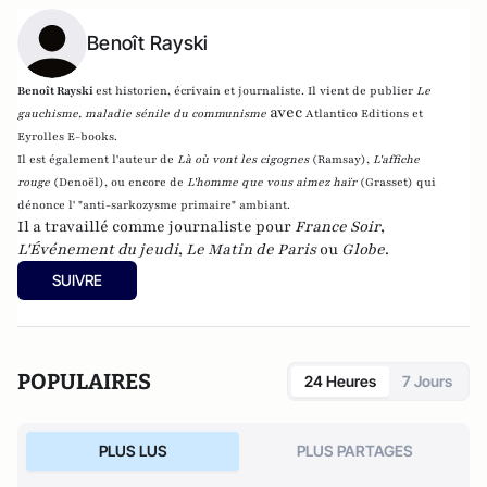
Benoît Rayski
Benoît Rayski
est historien, écrivain et journaliste. Il vient de publier
Le
avec
gauchisme, maladie sénile du communisme
Atlantico Editions et
Eyrolles E-books.
Il est également l'auteur de
Là où vont les cigognes
(Ramsay),
L'affiche
rouge
(Denoël), ou encore de
L'homme que vous aimez haïr
(Grasset)
qui
dénonce l' "anti-sarkozysme primaire" ambiant.
Il a travaillé comme journaliste pour
France Soir
,
L'Événement du jeudi
,
Le Matin de Paris
ou
Globe
.
SUIVRE
POPULAIRES
24 Heures
7 Jours
PLUS LUS
PLUS PARTAGES