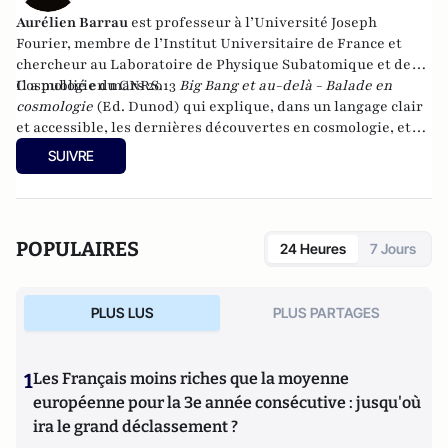
Aurélien Barrau
est professeur à l’Université Joseph
Fourier, membre de l’Institut Universitaire de France et
chercheur au Laboratoire de Physique Subatomique et de
Cosmologie du CNRS.
Il a publié en mars 2013
Big Bang et au-delà - Balade en
cosmologie
(Ed. Dunod) qui explique, dans un langage clair
et accessible, les dernières découvertes en cosmologie, et
des
Univers multiples
paru chez Dunod en 2014.
SUIVRE
POPULAIRES
24 Heures
7 Jours
PLUS LUS
PLUS PARTAGES
1
Les Français moins riches que la moyenne
européenne pour la 3e année consécutive : jusqu'où
ira le grand déclassement ?