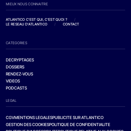
MIEUX NOUS CONNAITRE
ATLANTICO C'EST QUI, C'EST QUOI ?
/
LE RESEAU D'ATLANTICO
/
CONTACT
CATEGORIES
DECRYPTAGES
DOSSIERS
RENDEZ-VOUS
VIDEOS
PODCASTS
LEGAL
CGV
MENTIONS LEGALES
PUBLICITE SUR ATLANTICO
GESTION DES COOKIES
POLITIQUE DE CONFIDENTIALITE