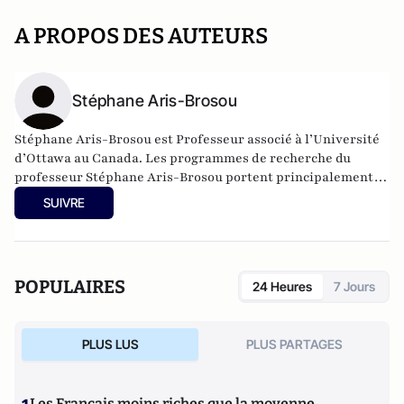
A PROPOS DES AUTEURS
Stéphane Aris-Brosou
Stéphane Aris-Brosou est Professeur associé à l’Université
d’Ottawa au Canada. Les programmes de recherche du
professeur Stéphane Aris-Brosou portent principalement
sur diverses questions portant sur la bioinformatique et
SUIVRE
l'évolution moléculaire, avec un intérêt particulier porté à
l'estimation des temps de divergence entre espèces, ainsi
qu'à la compréhension des processus à l'oeuvre lorsque les
protéines subissent une sélection divergente.
POPULAIRES
24 Heures
7 Jours
PLUS LUS
PLUS PARTAGES
Les Français moins riches que la moyenne