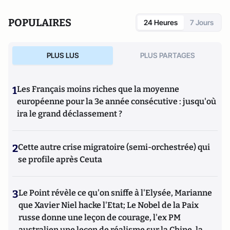
POPULAIRES
24 Heures
7 Jours
PLUS LUS
PLUS PARTAGES
1
Les Français moins riches que la moyenne
européenne pour la 3e année consécutive : jusqu'où
ira le grand déclassement ?
2
Cette autre crise migratoire (semi-orchestrée) qui
se profile après Ceuta
3
Le Point révèle ce qu'on sniffe à l'Elysée, Marianne
que Xavier Niel hacke l'Etat; Le Nobel de la Paix
russe donne une leçon de courage, l'ex PM
australien une leçon de réalisme sur la Chine, la