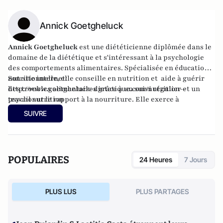
Annick Goetgheluck
Annick Goetgheluck
est une diététicienne diplômée dans le
domaine de la diététique et s'intéressant à la psychologie
des comportements alimentaires. Spécialisée en éducation
nutritionnelle, elle conseille en nutrition et aide à guérir
Son site internet:
des troubles alimentaires grâce à un suivi régulier et un
http://www.goetgheluck-dietetique.com/nutrition--
travail sur le rapport à la nourriture. Elle exerce à
psychonutrition
Lambersat, près de Lille.
SUIVRE
POPULAIRES
24 Heures
7 Jours
PLUS LUS
PLUS PARTAGES