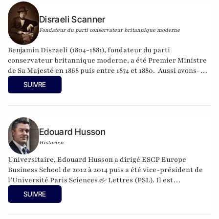
Disraeli Scanner
Fondateur du parti conservateur britannique moderne
Benjamin Disraeli (1804-1881), fondateur du parti
conservateur britannique moderne, a été Premier Ministre
de Sa Majesté en 1868 puis entre 1874 et 1880. Aussi avons-
nous été quelque peu surpris de recevoir, depuis quelques
SUIVRE
semaines, des "lettres de Londres" signées par un
homonyme du grand homme d'Etat. L'intérêt des
informations et des analyses a néanmoins convaincus
l'historien Edouard Husson de publier les textes reçus au
Edouard Husson
moment où se dessine, en France et dans le monde, un
nouveau clivage politique, entre "conservateurs" et
Historien
"libéraux". Peut être suivi aussi sur
@Disraeli1874
Universitaire, Edouard Husson a dirigé
ESCP Europe
Business School
de 2012 à 2014
puis a été vice-président de
l’Université Paris Sciences & Lettres (
PSL
). Il est
actuellement professeur à l’Institut Franco-Allemand
SUIVRE
d’Etudes Européennes (à l’Université de Cergy-Pontoise).
Spécialiste de l’histoire de l’Allemagne et de l’Europe, il