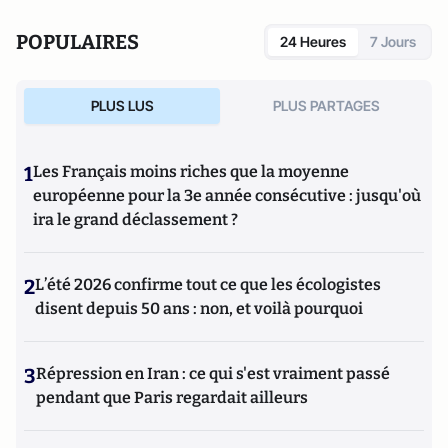
travaille en particulier sur la modernisation politique des
sociétés depuis la Révolution française. Il est l’auteur
POPULAIRES
24 Heures
7 Jours
d’ouvrages et de nombreux articles sur l’histoire de
l’Allemagne depuis la Révolution française, l’histoire des
mondialisations, l’histoire de la monnaie, l’histoire du
PLUS LUS
PLUS PARTAGES
nazisme et des autres violences de masse au XXème siècle
ou l’histoire des relations internationales et des conflits
contemporains. Il écrit en ce moment une biographie de
1
Les Français moins riches que la moyenne
Benjamin Disraëli.
européenne pour la 3e année consécutive : jusqu'où
ira le grand déclassement ?
2
L’été 2026 confirme tout ce que les écologistes
disent depuis 50 ans : non, et voilà pourquoi
3
Répression en Iran : ce qui s'est vraiment passé
pendant que Paris regardait ailleurs