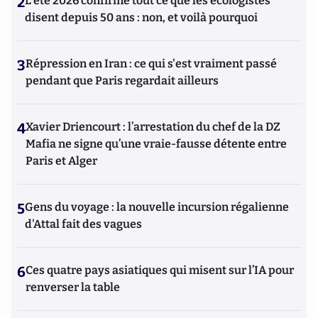
2
L’été 2026 confirme tout ce que les écologistes
disent depuis 50 ans : non, et voilà pourquoi
3
Répression en Iran : ce qui s'est vraiment passé
pendant que Paris regardait ailleurs
4
Xavier Driencourt : l’arrestation du chef de la DZ
Mafia ne signe qu’une vraie-fausse détente entre
Paris et Alger
5
Gens du voyage : la nouvelle incursion régalienne
d'Attal fait des vagues
6
Ces quatre pays asiatiques qui misent sur l’IA pour
renverser la table