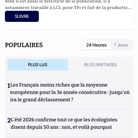
dont il est aussi le directeur de la publication. Il a
notamment travaillé à LCI, pour TF1 et fait de la production
télévisuelle.
SUIVRE
POPULAIRES
24 Heures
7 Jours
PLUS LUS
PLUS PARTAGES
1
Les Français moins riches que la moyenne
européenne pour la 3e année consécutive : jusqu'où
ira le grand déclassement ?
2
L’été 2026 confirme tout ce que les écologistes
disent depuis 50 ans : non, et voilà pourquoi