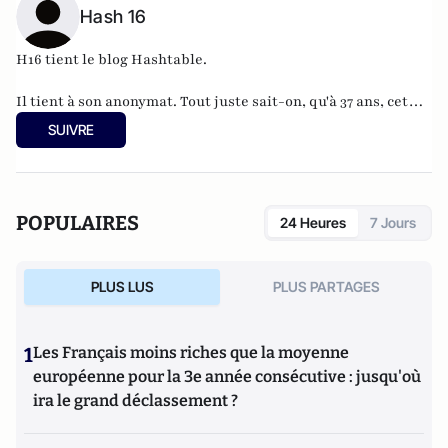
Hash 16
H16 tient le blog
Hashtable
.
Il tient à son anonymat. Tout juste sait-on, qu'à 37 ans, cet
informaticien à l'humour acerbe habite en Belgique et
SUIVRE
travaille pour
"une grosse boutique qui produit, gère et
manipule beaucoup, beaucoup de documents".
POPULAIRES
24 Heures
7 Jours
PLUS LUS
PLUS PARTAGES
1
Les Français moins riches que la moyenne
européenne pour la 3e année consécutive : jusqu'où
ira le grand déclassement ?