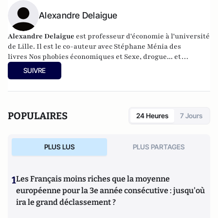
Alexandre Delaigue
Alexandre Delaigue
est
professeur d'
économie
à l'université
de Lille. Il est le co-auteur avec Stéphane Ménia des
livres
Nos phobies économiques
et
Sexe, drogue... et
économie : pas de sujet tabou pour les économistes
(parus
SUIVRE
chez Pearson). Son site :
econoclaste.net
POPULAIRES
24 Heures
7 Jours
PLUS LUS
PLUS PARTAGES
1
Les Français moins riches que la moyenne
européenne pour la 3e année consécutive : jusqu'où
ira le grand déclassement ?