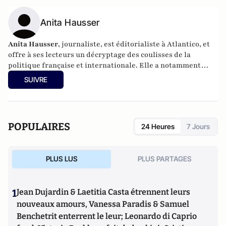
Anita Hausser
Anita Hausser
, journaliste, est éditorialiste à Atlantico, et
offre à ses lecteurs un décryptage des coulisses de la
politique française et internationale. Elle a notamment
publié
Sarkozy, itinéraire d'une ambition
(Editions
SUIVRE
l'Archipel, 2003). Elle a également réalisé les documentaires
Femme députée, un homme comme les autres ?
(2014) et
Bruno Le Maire, l'Affranchi
(2015).
POPULAIRES
24 Heures
7 Jours
PLUS LUS
PLUS PARTAGES
1
Jean Dujardin & Laetitia Casta étrennent leurs
nouveaux amours, Vanessa Paradis & Samuel
Benchetrit enterrent le leur; Leonardo di Caprio