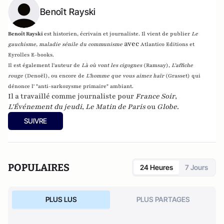
Benoît Rayski
Benoît Rayski
est historien, écrivain et journaliste. Il vient de publier
Le
avec
gauchisme, maladie sénile du communisme
Atlantico Editions et
Eyrolles E-books.
Il est également l'auteur de
Là où vont les cigognes
(Ramsay),
L'affiche
rouge
(Denoël), ou encore de
L'homme que vous aimez haïr
(Grasset)
qui
dénonce l' "anti-sarkozysme primaire" ambiant.
Il a travaillé comme journaliste pour
France Soir
,
L'Événement du jeudi
,
Le Matin de Paris
ou
Globe
.
SUIVRE
POPULAIRES
24 Heures
7 Jours
PLUS LUS
PLUS PARTAGES