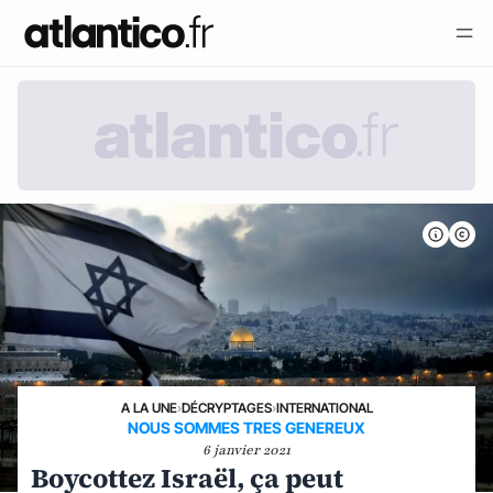
A LA UNE
›
DÉCRYPTAGES
›
INTERNATIONAL
NOUS SOMMES TRES GENEREUX
6 janvier 2021
Boycottez Israël, ça peut