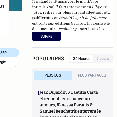
Il a signé le 16 mars 2011 le manifeste
r"
intitulé
Oui, il faut intervenir en Libye et
vite !
, rédigé par plusieurs intellectuels et
publié dans
Son dernier ouvrage,
Le Monde
L'esprit du judaïsme
.
est sorti aux éditions Grasset. Il a réalisé le
documentaire
Peshmerga
, sorti dans les
salles en mai 2016.
SUIVRE
SER
POPULAIRES
24 Heures
7 Jours
ogle
PLUS LUS
PLUS PARTAGES
1
Jean Dujardin & Laetitia Casta
étrennent leurs nouveaux
amours, Vanessa Paradis &
Samuel Benchetrit enterrent le