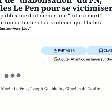
r de "diabolisation" du FN,
 les Le Pen pour se victimise
épublicaine doit mener une "lutte à mort"
"le ton de haine et de violence qui l’habite".
Bernard-Henri Lévy
PARTAGER
CLAS
Ajouter Atlantico en favori sur Go
-Marie Le Pen ,
Joseph Goebbels ,
Charles de Gaulle