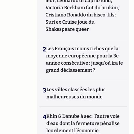
leur; Leonardo di Caprio fond,
Victoria Beckham fait du brukini,
Cristiano Ronaldo du bisco-fils;
Suri ex Cruise joue du
Shakespeare queer
2
Les Français moins riches que la
moyenne européenne pour la 3e
année consécutive : jusqu'où ira le
grand déclassement ?
3
Les villes classées les plus
malheureuses du monde
4
Rhin & Danube à sec : l’autre voie
d’eau dont la fermeture pénalise
lourdement l’économie