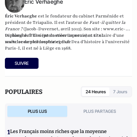
Éric Verhaeghe
Éric Verhaeghe
est le fondateur du
cabinet Parménide
et
président de
Triapalio
. Il est l'auteur de
Faut-il quitter la
France ?
(Jacob-Duvernet, avril 2012). Son site :
www.eric-
verhaeghe.fr
Diplômé de l'Ena (promotion Copernic) et titulaire d'une
Il vient de créer un nouveau site :
www.lecourrierdesstrateges.fr
maîtrise de philosophie et d'un Dea d'histoire à l'université
Paris-I, il est né à Liège en 1968.
SUIVRE
POPULAIRES
24 Heures
7 Jours
PLUS LUS
PLUS PARTAGES
1
Les Français moins riches que la moyenne