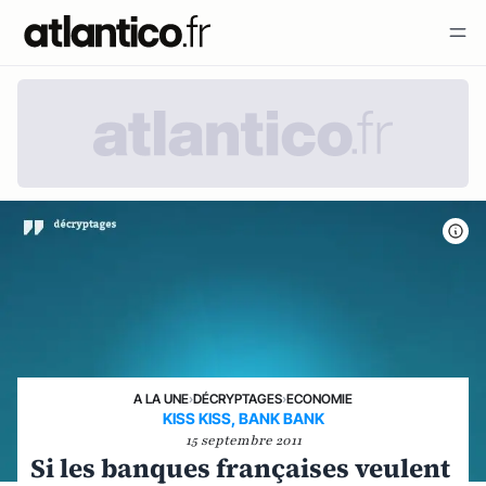
A LA UNE
›
DÉCRYPTAGES
›
ECONOMIE
KISS KISS, BANK BANK
15 septembre 2011
Si les banques françaises veulent