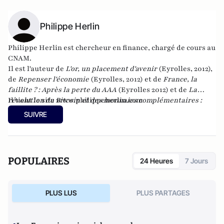
Philippe Herlin
Philippe Herlin est chercheur en finance, chargé de cours au
CNAM.
Il est l'auteur de
L'or, un placement d'avenir
(Eyrolles, 2012),
de
Repenser l'économie
(Eyrolles, 2012) et de
France, la
faillite ? : Après la perte du AAA
(Eyrolles 2012)
et de
La
révolution du Bitcoin et des monnaies complémentaires :
Il tient le site
www.philippeherlin.com
une solution pour échapper au système bancaire et à l'euro
SUIVRE
?
chez Atlantico Editions.
POPULAIRES
24 Heures
7 Jours
PLUS LUS
PLUS PARTAGES