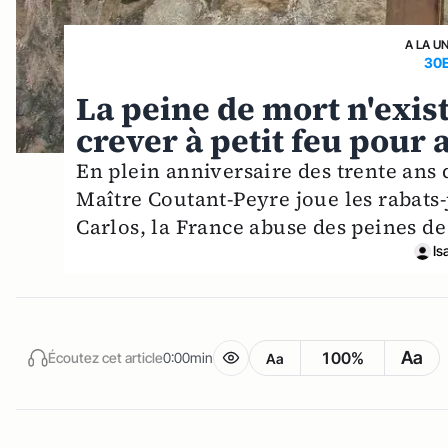
A LA U
30
La peine de mort n'exist
crever à petit feu pour
En plein anniversaire des trente ans d
Maître Coutant-Peyre joue les rabats-
Carlos, la France abuse des peines de 
Is
Aa
100%
Écoutez cet article
0:00min
Aa