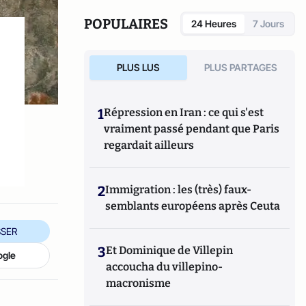
POPULAIRES
24 Heures
7 Jours
PLUS LUS
PLUS PARTAGES
1
Répression en Iran : ce qui s'est
vraiment passé pendant que Paris
regardait ailleurs
2
Immigration : les (très) faux-
semblants européens après Ceuta
SER
3
Et Dominique de Villepin
ogle
accoucha du villepino-
macronisme