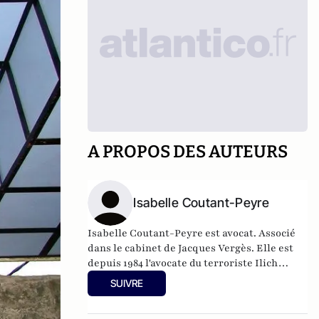
A PROPOS DES AUTEURS
Isabelle Coutant-Peyre
Isabelle Coutant-Peyre est avocat. Associé
dans le cabinet de
Jacques Vergès
. Elle est
depuis 1984 l'avocate du terroriste
Ilich
Ramírez Sánchez
dit Carlos condamné à
SUIVRE
perpétuité qu'elle a épousé en 2001.