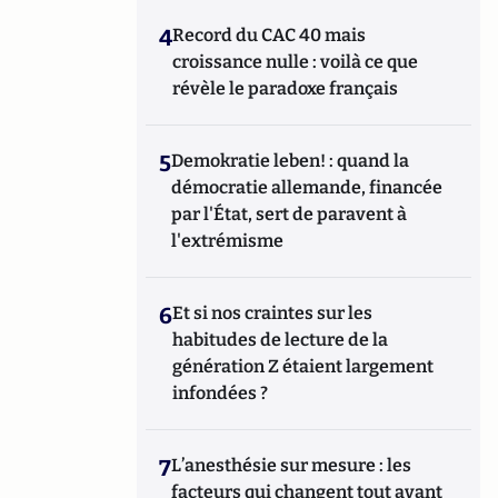
4
Record du CAC 40 mais
croissance nulle : voilà ce que
révèle le paradoxe français
5
Demokratie leben! : quand la
démocratie allemande, financée
par l'État, sert de paravent à
l'extrémisme
6
Et si nos craintes sur les
habitudes de lecture de la
génération Z étaient largement
infondées ?
7
L’anesthésie sur mesure : les
facteurs qui changent tout avant