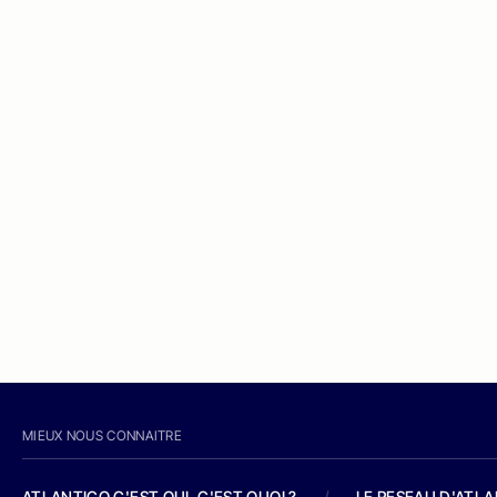
MIEUX NOUS CONNAITRE
ATLANTICO C'EST QUI, C'EST QUOI ?
/
LE RESEAU D'ATL