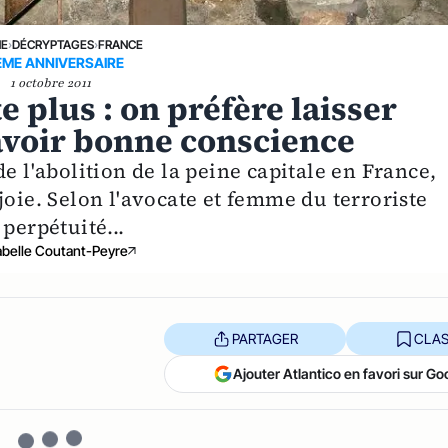
NE
›
DÉCRYPTAGES
›
FRANCE
EME ANNIVERSAIRE
1 octobre 2011
e plus : on préfère laisser
 avoir bonne conscience
e l'abolition de la peine capitale en France,
joie. Selon l'avocate et femme du terroriste
perpétuité...
abelle Coutant-Peyre
PARTAGER
CLAS
Ajouter Atlantico en favori sur Go