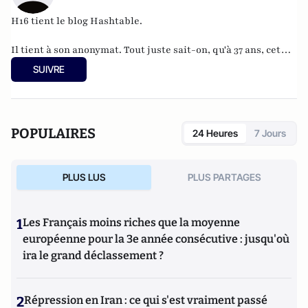
H16 tient le blog
Hashtable
.
Il tient à son anonymat. Tout juste sait-on, qu'à 37 ans, cet
informaticien à l'humour acerbe habite en Belgique et
SUIVRE
travaille pour
"une grosse boutique qui produit, gère et
manipule beaucoup, beaucoup de documents".
POPULAIRES
24 Heures
7 Jours
PLUS LUS
PLUS PARTAGES
1
Les Français moins riches que la moyenne
européenne pour la 3e année consécutive : jusqu'où
ira le grand déclassement ?
2
Répression en Iran : ce qui s'est vraiment passé