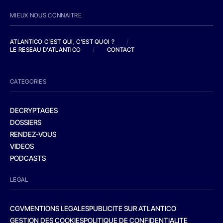
MIEUX NOUS CONNAITRE
ATLANTICO C'EST QUI, C'EST QUOI ?
/
LE RESEAU D'ATLANTICO
/
CONTACT
CATEGORIES
DECRYPTAGES
DOSSIERS
RENDEZ-VOUS
VIDEOS
PODCASTS
LEGAL
CGV
MENTIONS LEGALES
PUBLICITE SUR ATLANTICO
GESTION DES COOKIES
POLITIQUE DE CONFIDENTIALITE