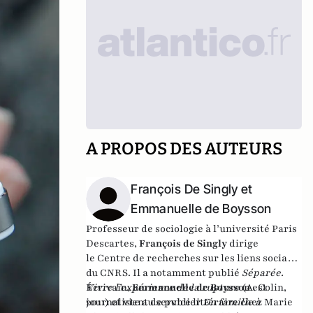
A PROPOS DES AUTEURS
François De Singly et
Emmanuelle de Boysson
Professeur de sociologie à
l’université
Paris
Descartes,
François de Singly
dirige
le
Centre de recherches sur les liens sociaux
du CNRS. Il a notamment publié
Séparée.
Vivre l’expérience de la rupture
Écrivain,
Emmanuelle de Boysson
(
A. Colin,
est
2011) et vient de publier
journaliste au service littéraire chez Marie
En famille à