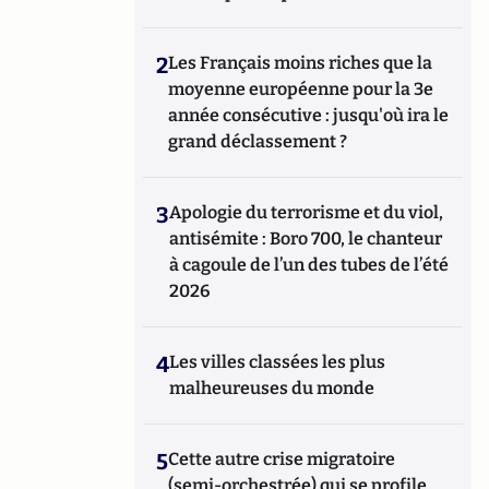
2
Les Français moins riches que la
moyenne européenne pour la 3e
année consécutive : jusqu'où ira le
grand déclassement ?
3
Apologie du terrorisme et du viol,
antisémite : Boro 700, le chanteur
à cagoule de l’un des tubes de l’été
2026
4
Les villes classées les plus
malheureuses du monde
5
Cette autre crise migratoire
(semi-orchestrée) qui se profile