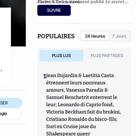
Paris
Claire. Elle a notamment publié
(A. Colin, 2012).
Le secret
des couples qui durent
(Presses de la
SUIVRE
Renaissance, 2005) et sortira
Oublier
Marquise
aux éditions Flammarion en avril
2013.
POPULAIRES
24 Heures
7 Jours
PLUS LUS
PLUS PARTAGES
.
1
Jean Dujardin & Laetitia Casta
étrennent leurs nouveaux
amours, Vanessa Paradis &
Samuel Benchetrit enterrent le
SER
leur; Leonardo di Caprio fond,
Victoria Beckham fait du brukini,
ogle
Cristiano Ronaldo du bisco-fils;
Suri ex Cruise joue du
Shakespeare queer