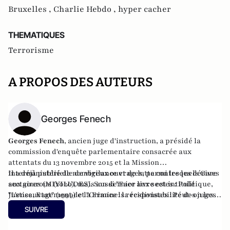
Bruxelles ,
Charlie Hebdo ,
hyper cacher
THEMATIQUES
Terrorisme
A PROPOS DES AUTEURS
Georges Fenech
Georges Fenech
, ancien juge d'instruction, a présidé la
commission d'enquête parlementaire consacrée aux
attentats du 13 novembre 2015 et la Mission
interministérielle de vigilance et de lutte contre les dérives
Il a déjà publié de nombreux ouvrages, parmi lesquels Gare
sectaires (MIVILUDES). Son dernier livre est intitulé
aux gourous (2020), mais aussi "
Face aux sectes : Politique,
"L'ensauvagement de la France : la responsabilité des juges
Justice, Etat
" (1999) et "
Criminels récidivistes : Peut-on les
et des politiques" (2023) aux éditions du Rocher.
laisser sortir ?
" (2007).
SUIVRE