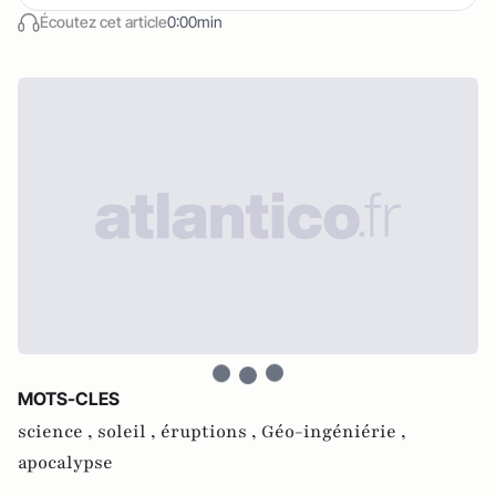
Écoutez cet article
0:00min
MOTS-CLES
science ,
soleil ,
éruptions ,
Géo-ingéniérie ,
apocalypse