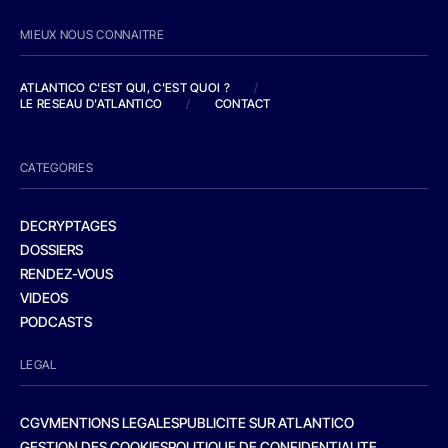
MIEUX NOUS CONNAITRE
ATLANTICO C'EST QUI, C'EST QUOI ?
/
LE RESEAU D'ATLANTICO
/
CONTACT
CATEGORIES
DECRYPTAGES
DOSSIERS
RENDEZ-VOUS
VIDEOS
PODCASTS
LEGAL
CGV
MENTIONS LEGALES
PUBLICITE SUR ATLANTICO
GESTION DES COOKIES
POLITIQUE DE CONFIDENTIALITE