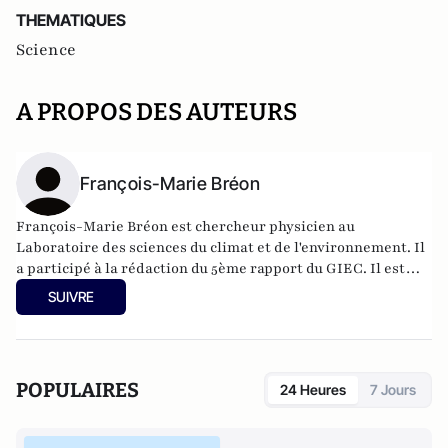
THEMATIQUES
Science
A PROPOS DES AUTEURS
François-Marie Bréon
François-Marie Bréon est chercheur physicien au
Laboratoire des sciences du climat et de l'environnement. Il
a participé à la rédaction du 5ème rapport du GIEC. Il est
spécialiste de l'utilisation des données satellitaires pour
SUIVRE
comprendre le climat de la Terre. François-Marie Bréon est
aussi porte-parole de l'Association française pour
l'information scientifique (Afis).
POPULAIRES
24 Heures
7 Jours