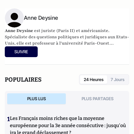
Anne Deysine
Anne Deysine
est juriste (Paris II) et américaniste.
Spécialiste des questions politiques et juridiques aux Etats-
Unis, elle est professeur à l'université Paris-Ouest
Nanterre. Enseignant aussi à l'étranger, elle intervient
SUIVRE
régulièrement sur les ondes d'Europe 1, RFI, France 24,
LCI... Auteur de plusieurs ouvrages, dont "
La Cour suprême des
Etats-Unis
" aux éditions Dalloz,
ses travaux sont consultables sur son site
Internet :
deysine.com
.
POPULAIRES
24 Heures
7 Jours
PLUS LUS
PLUS PARTAGES
1
Les Français moins riches que la moyenne
européenne pour la 3e année consécutive : jusqu'où
ira le grand déclassement ?