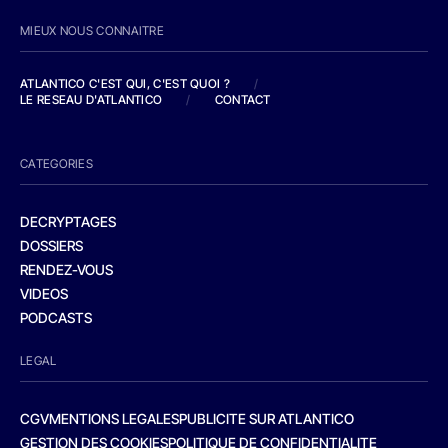
MIEUX NOUS CONNAITRE
ATLANTICO C'EST QUI, C'EST QUOI ?
/
LE RESEAU D'ATLANTICO
/
CONTACT
CATEGORIES
DECRYPTAGES
DOSSIERS
RENDEZ-VOUS
VIDEOS
PODCASTS
LEGAL
CGV
MENTIONS LEGALES
PUBLICITE SUR ATLANTICO
GESTION DES COOKIES
POLITIQUE DE CONFIDENTIALITE