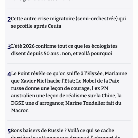
2
Cette autre crise migratoire (semi-orchestrée) qui
se profile après Ceuta
3
L’été 2026 confirme tout ce que les écologistes
disent depuis 50 ans : non, et voilà pourquoi
4
Le Point révèle ce qu'on sniffe à l'Elysée, Marianne
que Xavier Niel hacke l'Etat; Le Nobel de la Paix
russe donne une leçon de courage, l'ex PM
australien une leçon de réalisme sur la Chine, la
DGSE une d'arrogance; Marine Tondelier fait du
Macron
5
Bons baisers de Russie ? Voilà ce qui se cache
derrière les attaques aux drones à l'aéroport de