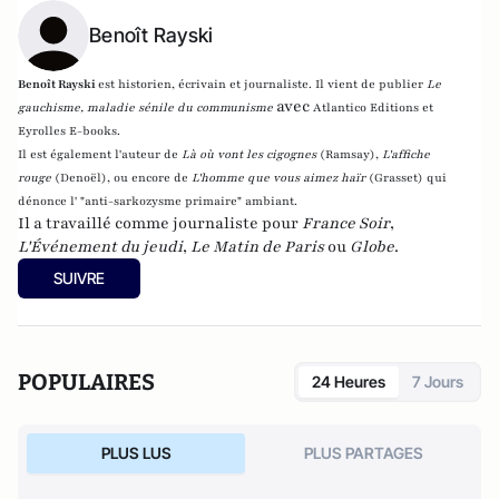
Benoît Rayski
Benoît Rayski
est historien, écrivain et journaliste. Il vient de publier
Le
avec
gauchisme, maladie sénile du communisme
Atlantico Editions et
Eyrolles E-books.
Il est également l'auteur de
Là où vont les cigognes
(Ramsay),
L'affiche
rouge
(Denoël), ou encore de
L'homme que vous aimez haïr
(Grasset)
qui
dénonce l' "anti-sarkozysme primaire" ambiant.
Il a travaillé comme journaliste pour
France Soir
,
L'Événement du jeudi
,
Le Matin de Paris
ou
Globe
.
SUIVRE
POPULAIRES
24 Heures
7 Jours
PLUS LUS
PLUS PARTAGES