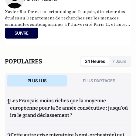
Xavier Raufer est un criminologue français, directeur des
études au Département de recherches sur les menaces
criminelles contemporaines à l'
Université Paris II
, et auteur
de nombreux ouvrages sur le sujet. Dernier en date:
La
SUIVRE
criminalité organisée dans le chaos mondial : mafias,
triades, cartels, clans
. Il est directeur d'études, pôle
sécurité-défense-criminologie du Conservatoire National
des Arts et Métiers.
POPULAIRES
24 Heures
7 Jours
PLUS LUS
PLUS PARTAGES
1
Les Français moins riches que la moyenne
européenne pour la 3e année consécutive : jusqu'où
ira le grand déclassement ?
2
Cette autre crise migratoire (semi-orchestrée) qui