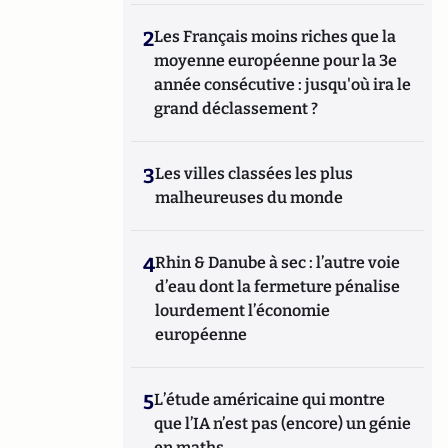
2
Les Français moins riches que la
moyenne européenne pour la 3e
année consécutive : jusqu'où ira le
grand déclassement ?
3
Les villes classées les plus
malheureuses du monde
4
Rhin & Danube à sec : l’autre voie
d’eau dont la fermeture pénalise
lourdement l’économie
européenne
5
L’étude américaine qui montre
que l’IA n’est pas (encore) un génie
en maths