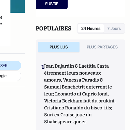
national de l'enfance en danger pour ses
SUIVRE
travaux de recherche sur les enfants de
l'Aide sociale à l'enfance.
s
"
POPULAIRES
24 Heures
7 Jours
PLUS LUS
PLUS PARTAGES
SER
1
Jean Dujardin & Laetitia Casta
étrennent leurs nouveaux
ogle
amours, Vanessa Paradis &
Samuel Benchetrit enterrent le
leur; Leonardo di Caprio fond,
Victoria Beckham fait du brukini,
Cristiano Ronaldo du bisco-fils;
Suri ex Cruise joue du
Shakespeare queer