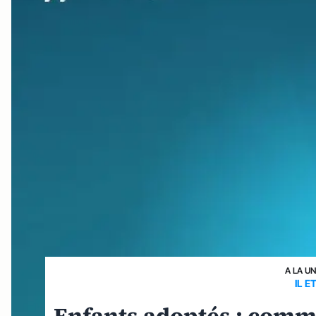
A LA U
IL E