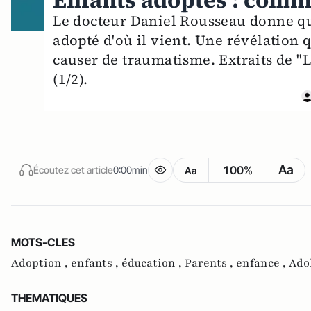
Enfants adoptés : comm
Le docteur Daniel Rousseau donne qu
adopté d'où il vient. Une révélation q
causer de traumatisme. Extraits de "
(1/2).
Aa
100%
Écoutez cet article
0:00min
Aa
MOTS-CLES
Adoption ,
enfants ,
éducation ,
Parents ,
enfance ,
Ado
THEMATIQUES