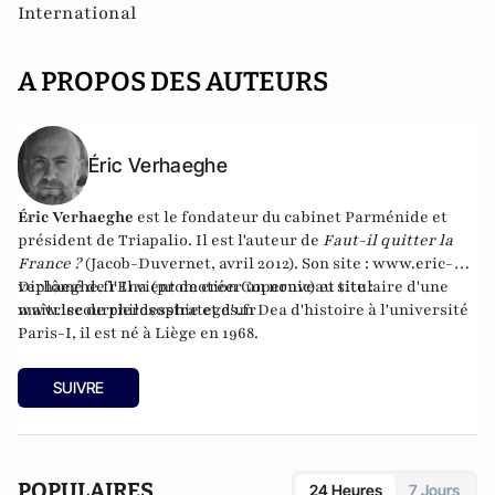
International
A PROPOS DES AUTEURS
Éric Verhaeghe
Éric Verhaeghe
est le fondateur du
cabinet Parménide
et
président de
Triapalio
. Il est l'auteur de
Faut-il quitter la
France ?
(Jacob-Duvernet, avril 2012). Son site :
www.eric-
verhaeghe.fr
Diplômé de l'Ena (promotion Copernic) et titulaire d'une
Il vient de créer un nouveau site :
www.lecourrierdesstrateges.fr
maîtrise de philosophie et d'un Dea d'histoire à l'université
Paris-I, il est né à Liège en 1968.
SUIVRE
POPULAIRES
24 Heures
7 Jours