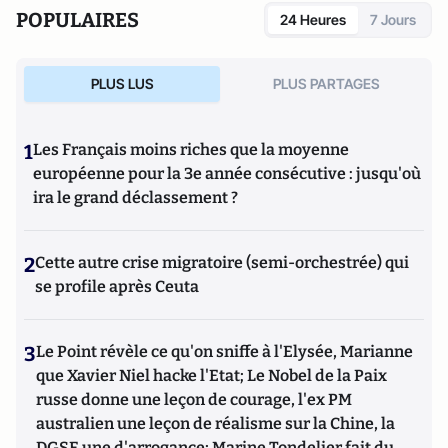
POPULAIRES
24 Heures
7 Jours
PLUS LUS
PLUS PARTAGES
1
Les Français moins riches que la moyenne
européenne pour la 3e année consécutive : jusqu'où
ira le grand déclassement ?
2
Cette autre crise migratoire (semi-orchestrée) qui
se profile après Ceuta
3
Le Point révèle ce qu'on sniffe à l'Elysée, Marianne
que Xavier Niel hacke l'Etat; Le Nobel de la Paix
russe donne une leçon de courage, l'ex PM
australien une leçon de réalisme sur la Chine, la
DGSE une d'arrogance; Marine Tondelier fait du