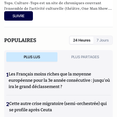
Tops.
Culture-Tops
est un site de chroniques couvrant
l'ensemble de l'activité culturelle (théâtre, One Man Shows,
opéras, ballets, spectacles divers, cinéma, expos, livres,
SUIVRE
etc.).
POPULAIRES
24 Heures
7 Jours
PLUS LUS
PLUS PARTAGES
1
Les Français moins riches que la moyenne
européenne pour la 3e année consécutive : jusqu'où
ira le grand déclassement ?
2
Cette autre crise migratoire (semi-orchestrée) qui
se profile après Ceuta