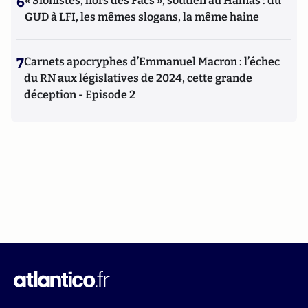
6
« Sionistes, hors des Facs », soutien au Hamas : du
GUD à LFI, les mêmes slogans, la même haine
7
Carnets apocryphes d’Emmanuel Macron : l’échec
du RN aux législatives de 2024, cette grande
déception - Episode 2