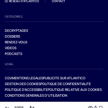
LE RESEAU D'ATLANTICO
/
CONTACT
CATEGORIES
DECRYPTAGES
DOSSIERS
RENDEZ-VOUS
VIDEOS
PODCASTS
LEGAL
CGV
MENTIONS LEGALES
PUBLICITE SUR ATLANTICO
GESTION DES COOKIES
POLITIQUE DE CONFIDENTIALITE
POLITIQUE D’ACCESSIBILITE
POLITIQUE RELATIVE AUX COOKIES
CONDITIONS GENERALES D’UTILISATION
Aa
100%
Aa