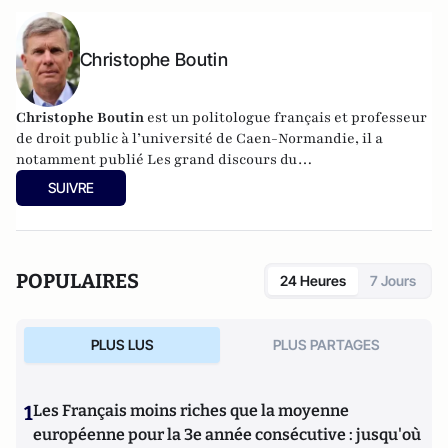
Christophe Boutin
Christophe Boutin
est un politologue français et professeur
de droit public à l’université de Caen-Normandie, il a
notamment publié
Les grand discours du
XXe siècle
(Flammarion 2009) et co-dirigé
Le dictionnaire
SUIVRE
du conservatisme
(Cerf 2017), le
Le dictionnaire des
populismes
(Cerf 2019) et
Le dictionnaire du progressisme
(Seuil 2022). Christophe Boutin est membre de la Fondation
du Pont-Neuf.
POPULAIRES
24 Heures
7 Jours
PLUS LUS
PLUS PARTAGES
1
Les Français moins riches que la moyenne
européenne pour la 3e année consécutive : jusqu'où