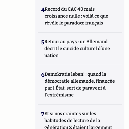
4
Record du CAC 40 mais
croissance nulle : voilà ce que
révèle le paradoxe français
5
Retour au pays : un Allemand
décrit le suicide culturel d’une
nation
6
Demokratie leben! : quand la
démocratie allemande, financée
par l'État, sert de paravent à
l'extrémisme
7
Et si nos craintes sur les
habitudes de lecture de la
génération Z étaient largement