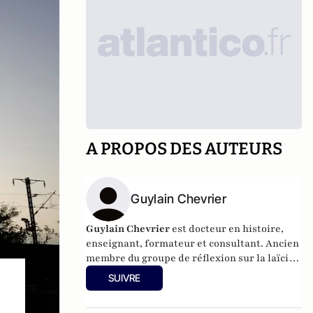
A PROPOS DES AUTEURS
Guylain Chevrier
Guylain Chevrier
est docteur en histoire,
enseignant, formateur et consultant. Ancien
membre du groupe de réflexion sur la laïcité
auprès du Haut conseil à l’intégration.
SUIVRE
Dernier ouvrage :
Laïcité, émancipation et
travail social,
L’Harmattan, sous la direction