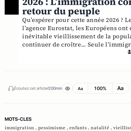
2026 : L’immigration co
retour du peuple
Qu’espérer pour cette année 2026 ? L
l’agence Eurostat, les Européens ont
inévitable vieillissement de la popul
continuer de croître… Seule l’immigra
Aa
100%
Écoutez cet article
0:00min
Aa
MOTS-CLES
immigration ,
pessimisme ,
enfants ,
natalité ,
vieilli