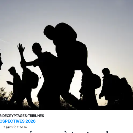
E
›
DÉCRYPTAGES
›
TRIBUNES
OSPECTIVES 2026
2 janvier 2026