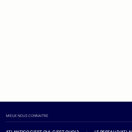
MIEUX NOUS CONNAITRE
ATLANTICO C'EST QUI, C'EST QUOI ?
/
LE RESEAU D'ATL