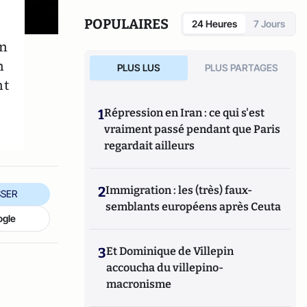
de Guylain Chevrier, juillet 2017, 270 pages.
POPULAIRES
24 Heures
7 Jours
on
n
PLUS LUS
PLUS PARTAGES
nt
1
Répression en Iran : ce qui s'est
vraiment passé pendant que Paris
regardait ailleurs
2
Immigration : les (très) faux-
SER
semblants européens après Ceuta
ogle
3
Et Dominique de Villepin
accoucha du villepino-
macronisme