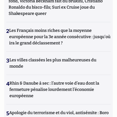
fond, Victoria Beckham fait du brukini, Cristiano
Ronaldo du bisco-fils; Suri ex Cruise joue du
Shakespeare queer
2
Les Français moins riches que la moyenne
européenne pour la 3e année consécutive : jusqu'où
ira le grand déclassement ?
3
Les villes classées les plus malheureuses du
monde
4
Rhin & Danube à sec : l’autre voie d’eau dont la
fermeture pénalise lourdement l’économie
européenne
5
Apologie du terrorisme et du viol, antisémite : Boro