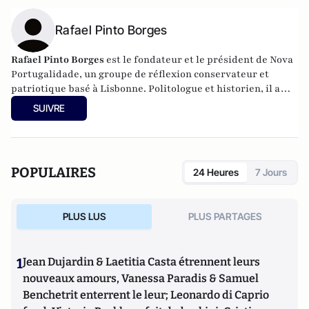
Rafael Pinto Borges
Rafael Pinto Borges
est le fondateur et le président de Nova
Portugalidade, un groupe de réflexion conservateur et
patriotique basé à Lisbonne. Politologue et historien, il a
collaboré à de nombreuses publications nationales et
SUIVRE
internationales. Vous pouvez le trouver sur Twitter sous le
nom de @rpintoborges.
POPULAIRES
24 Heures
7 Jours
PLUS LUS
PLUS PARTAGES
1
Jean Dujardin & Laetitia Casta étrennent leurs
nouveaux amours, Vanessa Paradis & Samuel
Benchetrit enterrent le leur; Leonardo di Caprio