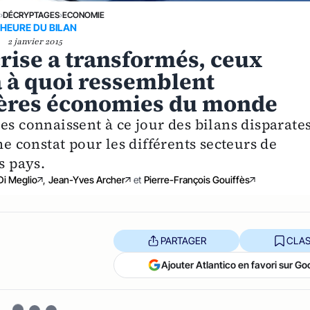
E
›
DÉCRYPTAGES
›
ECONOMIE
'HEURE DU BILAN
2 janvier 2015
crise a transformés, ceux
là à quoi ressemblent
ières économies du monde
es connaissent à ce jour des bilans disparates
me constat pour les différents secteurs de
s pays.
Di Meglio
,
Jean-Yves Archer
et
Pierre-François Gouiffès
PARTAGER
CLAS
Ajouter Atlantico en favori sur Go