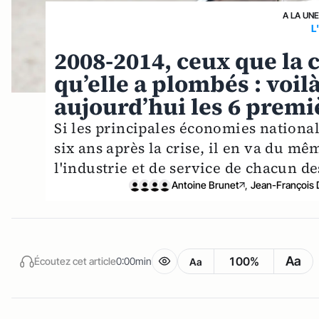
A LA UN
L
2008-2014, ceux que la 
qu’elle a plombés : voi
aujourd’hui les 6 prem
Si les principales économies national
six ans après la crise, il en va du mê
l'industrie et de service de chacun de
Antoine Brunet
,
Jean-François 
Aa
100%
Écoutez cet article
0:00min
Aa