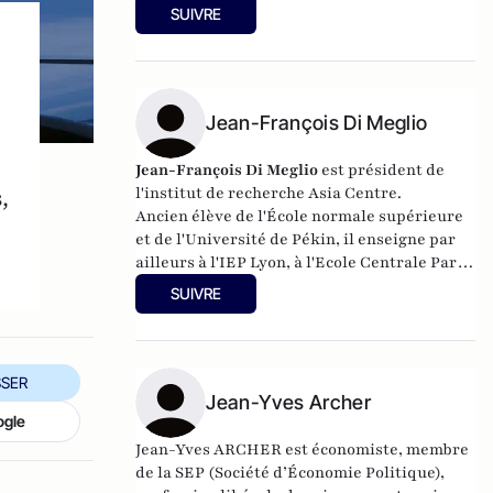
SUIVRE
Jean-François Di Meglio
Jean-François Di Meglio
est
président de
l'institut de recherche Asia Centre.
,
Ancien élève de l'École normale supérieure
et de l'Université de Pékin,
il
enseigne par
ailleurs à l'IEP Lyon, à l'Ecole Centrale Paris,
à HEC ParisTech, à l'École des Mines Paris
SUIVRE
Tech et à Lille I
.
SER
Jean-Yves Archer
ogle
Jean-Yves ARCHER est économiste, membre
de la SEP (Société d’Économie Politique),