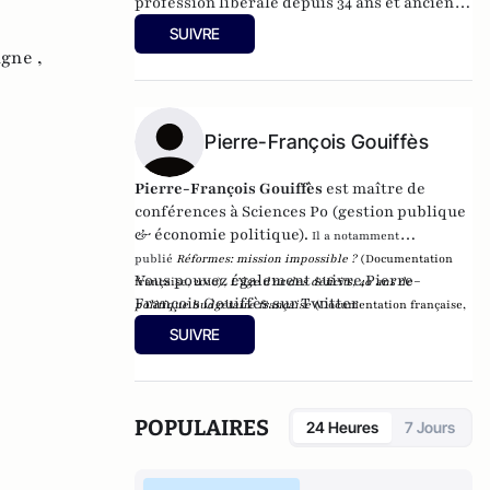
profession libérale depuis 34 ans et ancien
de l’ENA
SUIVRE
gne ,
Pierre-François Gouiffès
Pierre-François Gouiffès
est maître de
conférences à Sciences Po (gestion publique
& économie politique).
Il a notamment
publié
Réformes:
mission impossible ?
(Documentation
Vous pouvez également suivre Pierre-
française, 2010),
L’âge d’or des déficits, 40 ans de
François Gouiffès sur
Twitter
politique
budgétaire française
(Documentation française,
2013).
et récemment
Le Logement en France
(Economica,
SUIVRE
2017).
Il tient un blog sur
pfgouiffes.net
.
POPULAIRES
24 Heures
7 Jours