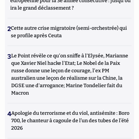
européenne pour la 3e année consécutive : jusqu'où
ira le grand déclassement ?
2
Cette autre crise migratoire (semi-orchestrée) qui
se profile après Ceuta
3
Le Point révèle ce qu'on sniffe à l'Elysée, Marianne
que Xavier Niel hacke l'Etat; Le Nobel de la Paix
russe donne une leçon de courage, l'ex PM
australien une leçon de réalisme sur la Chine, la
DGSE une d'arrogance; Marine Tondelier fait du
Macron
4
Apologie du terrorisme et du viol, antisémite : Boro
700, le chanteur à cagoule de l’un des tubes de l’été
2026