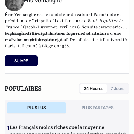
Éric Verhaeghe
Éric Verhaeghe
est le fondateur du
cabinet Parménide
et
président de
Triapalio
. Il est l'auteur de
Faut-il quitter la
France ?
(Jacob-Duvernet, avril 2012). Son site :
www.eric-
verhaeghe.fr
Diplômé de l'Ena (promotion Copernic) et titulaire d'une
Il vient de créer un nouveau site :
www.lecourrierdesstrateges.fr
maîtrise de philosophie et d'un Dea d'histoire à l'université
Paris-I, il est né à Liège en 1968.
SUIVRE
POPULAIRES
24 Heures
7 Jours
PLUS LUS
PLUS PARTAGES
1
Les Français moins riches que la moyenne