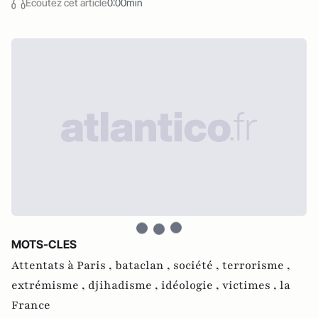
Écoutez cet article
0:00min
MOTS-CLES
Attentats à Paris ,
bataclan ,
société ,
terrorisme ,
extrémisme ,
djihadisme ,
idéologie ,
victimes ,
la
France