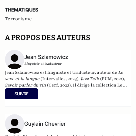
THEMATIQUES
Terrorisme
A PROPOS DES AUTEURS
Jean Szlamowicz
Linguiste et traducteur
Jean Szlamowicz est linguiste et traducteur, auteur de
Le
sexe et la langue
(Intervalles, 2023),
Jazz Talk
(PUM, 2021),
Savoir parler du vin
(Cerf, 2023). Il dirige la collection Le
point sur les idées aux éditions Intervalles et a participé à
SUIVRE
l’ouvrage collectif dirigé par Pierre-André Taguieff
LFI,
anatomie d’une perversion
aux éditions David Reinharc
(2026).
Guylain Chevrier