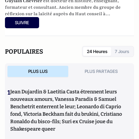
Guylain Chevrier
est docteur en histoire, enseignant,
formateur et consultant. Ancien membre du groupe de
réflexion sur la laïcité auprès du Haut conseil à
l’intégration. Dernier ouvrage :
Laïcité, émancipation et
SUIVRE
travail social,
L’Harmattan, sous la direction de Guylain
Chevrier, juillet 2017, 270 pages.
POPULAIRES
24 Heures
7 Jours
PLUS LUS
PLUS PARTAGES
1
Jean Dujardin & Laetitia Casta étrennent leurs
nouveaux amours, Vanessa Paradis & Samuel
Benchetrit enterrent le leur; Leonardo di Caprio
fond, Victoria Beckham fait du brukini, Cristiano
Ronaldo du bisco-fils; Suri ex Cruise joue du
Shakespeare queer