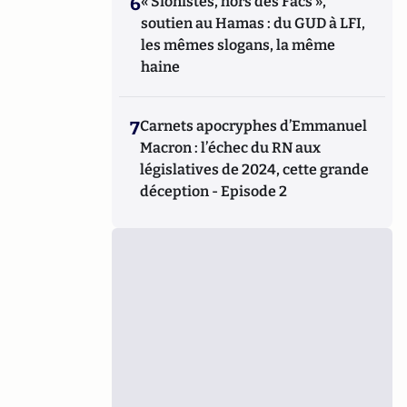
6
« Sionistes, hors des Facs »,
soutien au Hamas : du GUD à LFI,
les mêmes slogans, la même
haine
7
Carnets apocryphes d’Emmanuel
Macron : l’échec du RN aux
législatives de 2024, cette grande
déception - Episode 2