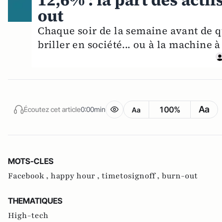
12,6% : la part des acti
out
Chaque soir de la semaine avant de qu
briller en société... ou à la machine à
Aa
100%
Écoutez cet article
0:00min
Aa
MOTS-CLES
Facebook ,
happy hour ,
timetosignoff ,
burn-out
THEMATIQUES
High-tech