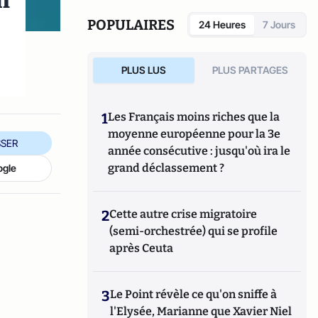
n
POPULAIRES
24 Heures
7 Jours
PLUS LUS
PLUS PARTAGES
1
Les Français moins riches que la
moyenne européenne pour la 3e
SER
année consécutive : jusqu'où ira le
grand déclassement ?
ogle
2
Cette autre crise migratoire
(semi-orchestrée) qui se profile
après Ceuta
3
Le Point révèle ce qu'on sniffe à
l'Elysée, Marianne que Xavier Niel