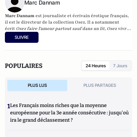
Marc Dannam
Marc Dannam
est journaliste et écrivain érotique français,
il est le directeur de la collection Osez. Il a notamment
écrit
Osez faire l'amour partout sauf dans un lit, Osez vivre
nu, Osez faire l'amour à 2,3,4,
et
Osez le sexe écolo.
SUIVRE
POPULAIRES
24 Heures
7 Jours
PLUS LUS
PLUS PARTAGES
1
Les Français moins riches que la moyenne
européenne pour la 3e année consécutive : jusqu'où
ira le grand déclassement ?