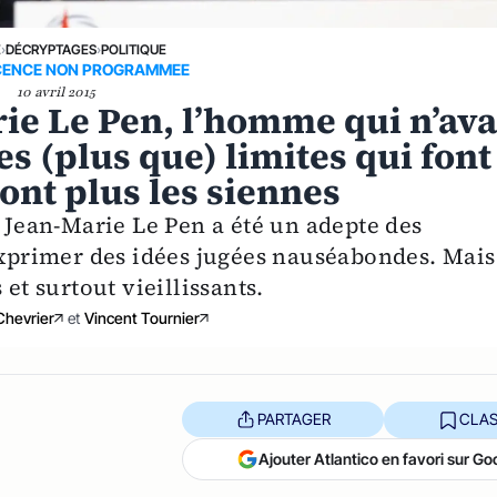
E
›
DÉCRYPTAGES
›
POLITIQUE
CENCE NON PROGRAMMEE
10 avril 2015
rie Le Pen, l’homme qui n’ava
s (plus que) limites qui font
ont plus les siennes
, Jean-Marie Le Pen a été un adepte des
 exprimer des idées jugées nauséabondes. Mais
et surtout vieillissants.
Chevrier
et
Vincent Tournier
PARTAGER
CLAS
Ajouter Atlantico en favori sur Go