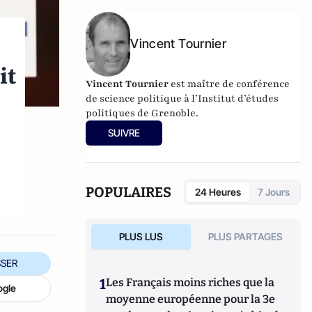
de Guylain Chevrier, juillet 2017, 270 pages.
Vincent Tournier
it
Vincent Tournier
est maître de conférence
de science politique à l’Institut d’études
politiques de Grenoble.
SUIVRE
POPULAIRES
24 Heures
7 Jours
PLUS LUS
PLUS PARTAGES
SER
1
Les Français moins riches que la
ogle
moyenne européenne pour la 3e