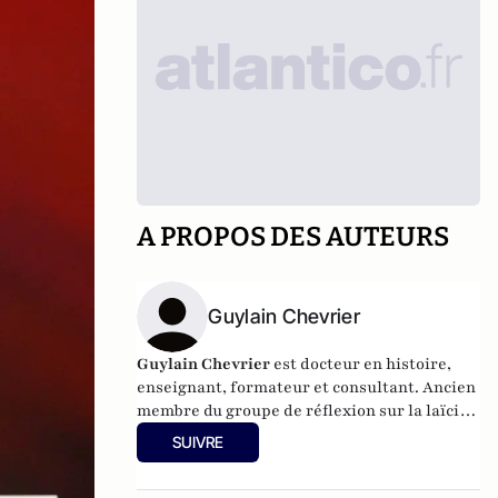
A PROPOS DES AUTEURS
Guylain Chevrier
Guylain Chevrier
est docteur en histoire,
enseignant, formateur et consultant. Ancien
membre du groupe de réflexion sur la laïcité
auprès du Haut conseil à l’intégration.
SUIVRE
Dernier ouvrage :
Laïcité, émancipation et
travail social,
L’Harmattan, sous la direction