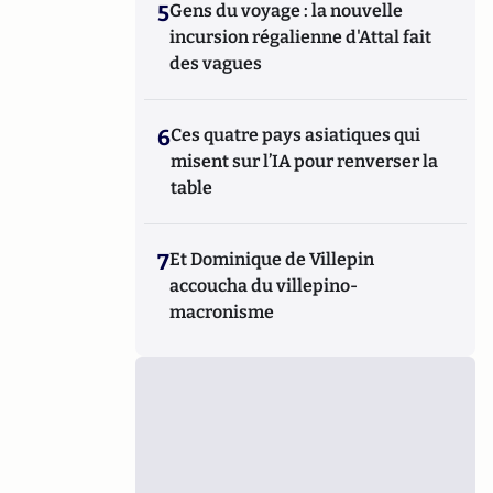
5
Gens du voyage : la nouvelle
incursion régalienne d'Attal fait
des vagues
6
Ces quatre pays asiatiques qui
misent sur l’IA pour renverser la
table
7
Et Dominique de Villepin
accoucha du villepino-
macronisme