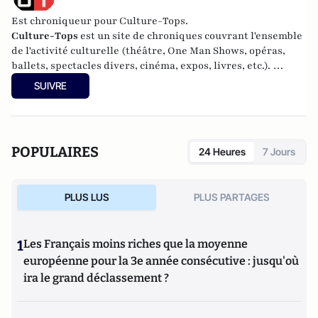
Est chroniqueur pour Culture-Tops.
Culture-Tops
est un site de chroniques couvrant l'ensemble
de l'activité culturelle (théâtre, One Man Shows, opéras,
ballets, spectacles divers, cinéma, expos, livres, etc.).
Culture-Tops a été créé en novembre 2013 par Jacques
SUIVRE
Paugam , journaliste et écrivain, et son fils, Gabriel
Lecarpentier-Paugam, 23 ans, en Master d'école de
commerce, et grand amateur de One Man Shows.
POPULAIRES
24 Heures
7 Jours
PLUS LUS
PLUS PARTAGES
1
Les Français moins riches que la moyenne
européenne pour la 3e année consécutive : jusqu'où
ira le grand déclassement ?