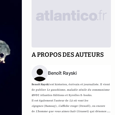
A PROPOS DES AUTEURS
Benoît Rayski
Benoît Rayski
est historien, écrivain et journaliste. Il vient
de publier
Le gauchisme, maladie sénile du communisme
avec
Atlantico Editions et Eyrolles E-books.
Il est également l'auteur de
Là où vont les
cigognes
(Ramsay),
L'affiche rouge
(Denoël), ou encore
de
L'homme que vous aimez haïr
(Grasset)
qui dénonce l'