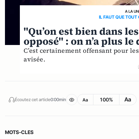
A LA UN
IL FAUT QUE TOU
"Qu’on est bien dans le
opposé" : on n’a plus le 
C’est certainement offensant pour le
avisée.
Aa
100%
Écoutez cet article
0:00min
Aa
MOTS-CLES