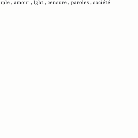
uple ,
amour ,
lgbt ,
censure ,
paroles ,
société