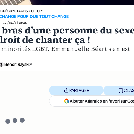
E
›
DÉCRYPTAGES
›
CULTURE
T CHANGE POUR QUE TOUT CHANGE
12 juillet 2020
s bras d’une personne du sex
droit de chanter ça !
s minorités LGBT. Emmanuelle Béart s’en est
Benoît Rayski
PARTAGER
CLAS
Ajouter Atlantico en favori sur Go