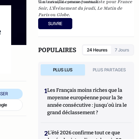
Il a travaillé comme journaliste pour
France
"anti-sarkozysme primaire" ambiant.
Soir
,
L'Événement du jeudi
,
Le Matin de
Paris
ou
Globe
.
SUIVRE
e
POPULAIRES
24 Heures
7 Jours
PLUS LUS
PLUS PARTAGES
1
Les Français moins riches que la
SER
moyenne européenne pour la 3e
ogle
année consécutive : jusqu'où ira le
grand déclassement ?
2
L’été 2026 confirme tout ce que