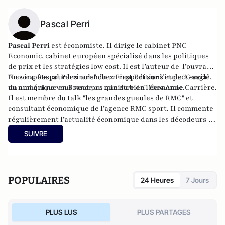
Pascal Perri
Pascal Perri
est économiste. Il dirige le cabinet PNC
Economic, cabinet européen spécialisé dans les politiques
de prix et les stratégies low cost. Il est l’auteur de l’ouvrage
"Les impôts pour les nuls
En 2014, Pascal Perri a rendu un
" chez First Editions et de
rapport
sur l’impact social
"Google,
un ami qui ne vous veut pas que du bien"
du numérique en France au ministre de l’économie.
chez Anne Carrière.
Il est membre du talk "les grandes gueules de RMC" et
consultant économique de l’agence RMC sport. Il commente
régulièrement l’actualité économique dans les décodeurs de
l’éco sur BFM Business.
SUIVRE
POPULAIRES
24 Heures
7 Jours
PLUS LUS
PLUS PARTAGES