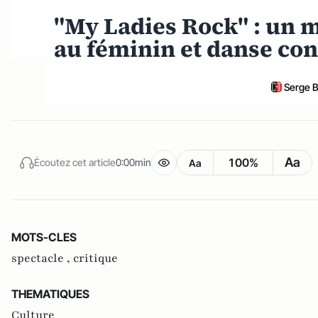
"My Ladies Rock" : un m
au féminin et danse co
Serge B
Aa
100%
Écoutez cet article
0:00min
Aa
MOTS-CLES
spectacle ,
critique
THEMATIQUES
Culture