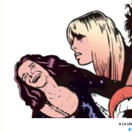
A LA UN
A