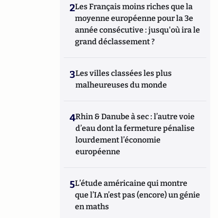
2
Les Français moins riches que la
moyenne européenne pour la 3e
année consécutive : jusqu'où ira le
grand déclassement ?
3
Les villes classées les plus
malheureuses du monde
4
Rhin & Danube à sec : l’autre voie
d’eau dont la fermeture pénalise
lourdement l’économie
européenne
5
L’étude américaine qui montre
que l’IA n’est pas (encore) un génie
en maths