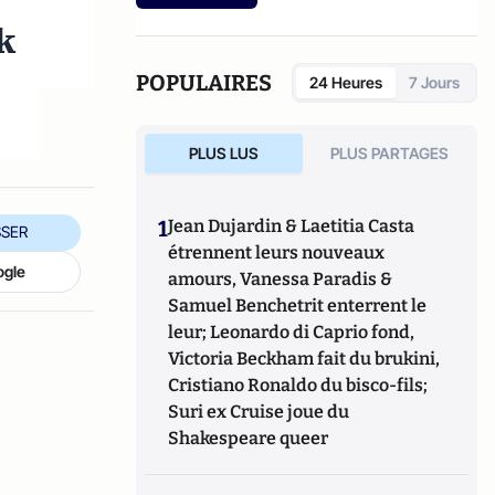
etc.).
k
POPULAIRES
24 Heures
7 Jours
PLUS LUS
PLUS PARTAGES
1
Jean Dujardin & Laetitia Casta
SER
étrennent leurs nouveaux
ogle
amours, Vanessa Paradis &
Samuel Benchetrit enterrent le
leur; Leonardo di Caprio fond,
Victoria Beckham fait du brukini,
Cristiano Ronaldo du bisco-fils;
Suri ex Cruise joue du
Shakespeare queer