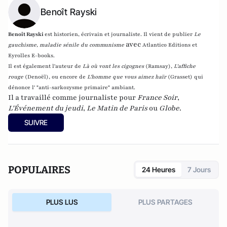
Benoît Rayski
Benoît Rayski
est historien, écrivain et journaliste. Il vient de publier
Le
avec
gauchisme, maladie sénile du communisme
Atlantico Editions et
Eyrolles E-books.
Il est également l'auteur de
Là où vont les cigognes
(Ramsay),
L'affiche
rouge
(Denoël), ou encore de
L'homme que vous aimez haïr
(Grasset)
qui
dénonce l' "anti-sarkozysme primaire" ambiant.
Il a travaillé comme journaliste pour
France Soir
,
L'Événement du jeudi
,
Le Matin de Paris
ou
Globe
.
SUIVRE
POPULAIRES
24 Heures
7 Jours
PLUS LUS
PLUS PARTAGES