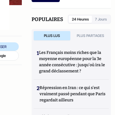
etc.).
POPULAIRES
24 Heures
7 Jours
PLUS LUS
PLUS PARTAGES
SER
1
Les Français moins riches que la
ogle
moyenne européenne pour la 3e
année consécutive : jusqu'où ira le
grand déclassement ?
2
Répression en Iran : ce qui s'est
vraiment passé pendant que Paris
regardait ailleurs