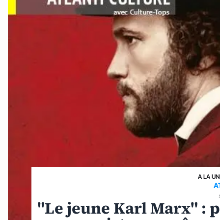
A LA UN
A
"Le jeune Karl Marx" : p