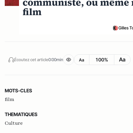
communiste, ou même m
film
Gilles 
Aa
100%
Écoutez cet article
0:00min
Aa
MOTS-CLES
film
THEMATIQUES
Culture